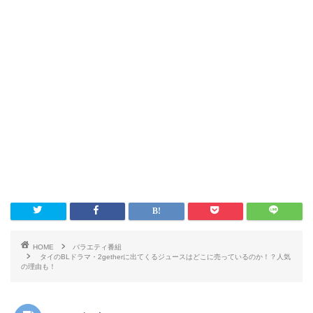
HOME
バラエティ番組
タイのBLドラマ・2getherに出てくるジュースはどこに売っているのか！？人気
の理由も！