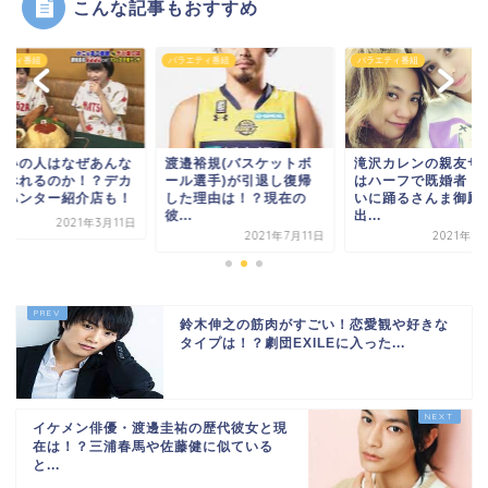
こんな記事もおすすめ
エティ番組
バラエティ番組
バラエティ番組
食いの人はなぜあんな
渡邉裕規(バスケットボ
滝沢カレンの親友サ
食べれるのか！？デカ
ール選手)が引退し復帰
はハーフで既婚者！
りハンター紹介店も！
した理由は！？現在の
いに踊るさんま御殿
彼...
出...
2021年3月11日
2021年7月11日
2021年5
鈴木伸之の筋肉がすごい！恋愛観や好きな
タイプは！？劇団EXILEに入った...
イケメン俳優・渡邊圭祐の歴代彼女と現
在は！？三浦春馬や佐藤健に似ている
と...