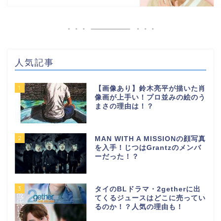
人気記事
1
【画像あり】鈴木亮平が描いた肖
像画が上手い！プロ並みの絵のう
まさの理由は！？
2
MAN WITH A MISSIONの顔写真
を入手！じつはGrantzのメンバ
ーだった！？
3
タイのBLドラマ・2getherに出
てくるジュースはどこに売ってい
るのか！？人気の理由も！