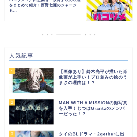
ハコヅメ～戸田恵梨香・永野芽衣の衣裳
をまとめて紹介！西野七瀬のジャージ
も...
人気記事
1
【画像あり】鈴木亮平が描いた肖
像画が上手い！プロ並みの絵のう
まさの理由は！？
2
MAN WITH A MISSIONの顔写真
を入手！じつはGrantzのメンバ
ーだった！？
3
タイのBLドラマ・2getherに出