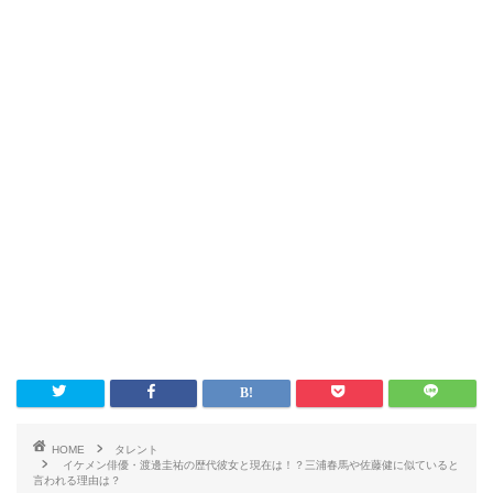
HOME
タレント
イケメン俳優・渡邊圭祐の歴代彼女と現在は！？三浦春馬や佐藤健に似ていると
言われる理由は？