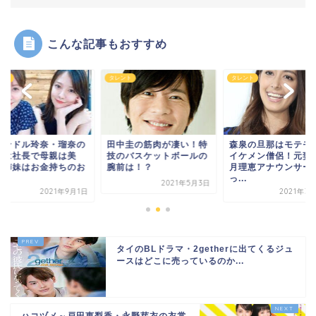
こんな記事もおすすめ
ント
タレント
タレント
リンドル玲奈・瑠奈の
田中圭の筋肉が凄い！特
森泉の旦那はモテモ
親は社長で母親は美
技のバスケットボールの
イケメン僧侶！元妻
！姉妹はお金持ちのお
腕前は！？
月理恵アナウンサー
.
っ...
2021年5月3日
2021年9月1日
2021年3
タイのBLドラマ・2getherに出てくるジュ
ースはどこに売っているのか...