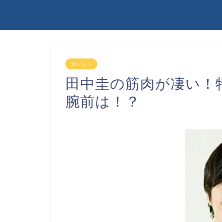
タレント
田中圭の筋肉が凄い！
腕前は！？