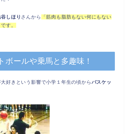
地谷しほり
さんから
「筋肉も脂肪もない何にもない
うです。
トボールや乗馬と多趣味！
が大好きという影響で小学１年生の頃から
バスケッ