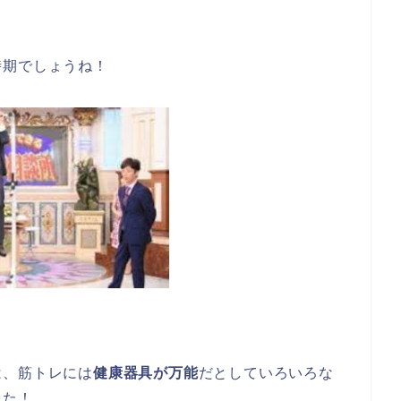
時期でしょうね！
は、筋トレには
健康器具が万能
だとしていろいろな
した！