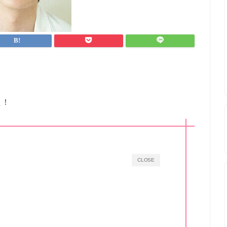
た！
CLOSE