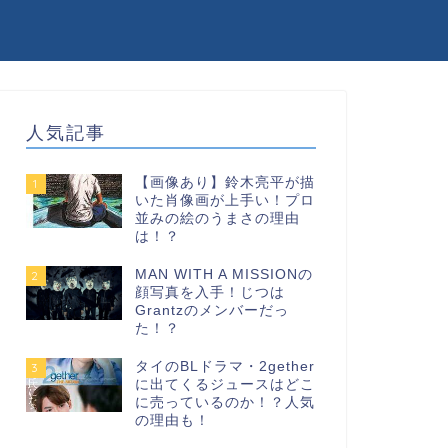
人気記事
【画像あり】鈴木亮平が描
1
いた肖像画が上手い！プロ
並みの絵のうまさの理由
は！？
MAN WITH A MISSIONの
2
顔写真を入手！じつは
Grantzのメンバーだっ
た！？
タイのBLドラマ・2gether
3
に出てくるジュースはどこ
に売っているのか！？人気
の理由も！