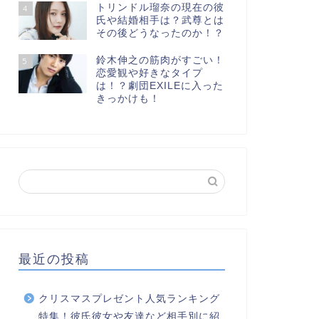
トリンドル瑠奈の現在の彼
4
氏や結婚相手は？武尊とは
その後どうなったのか！？
鈴木伸之の筋肉がすごい！
5
恋愛観や好きなタイプ
は！？劇団EXILEに入った
きっかけも！
最近の投稿
クリスマスプレゼント人気ランキング
特集！彼氏彼女や友達など相手別に紹