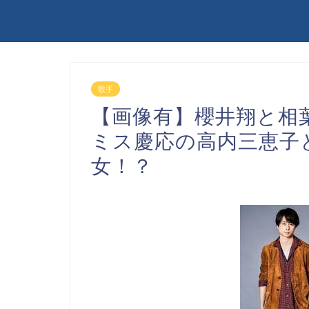
歌手
【画像有】櫻井翔と相
ミス慶応の高内三恵子
女！？