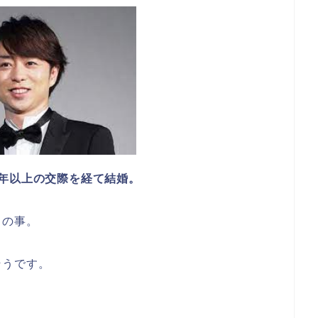
年以上の交際を経て結婚。
との事。
そうです。