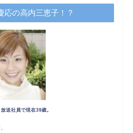
慶応の高内三恵子！？
放送社員で現在39歳。
す。