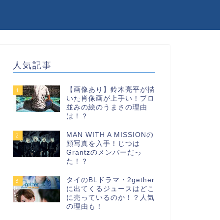
人気記事
【画像あり】鈴木亮平が描
1
いた肖像画が上手い！プロ
並みの絵のうまさの理由
は！？
MAN WITH A MISSIONの
2
顔写真を入手！じつは
Grantzのメンバーだっ
た！？
タイのBLドラマ・2gether
3
に出てくるジュースはどこ
に売っているのか！？人気
の理由も！