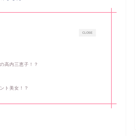
CLOSE
の高内三恵子！？
ント美女！？